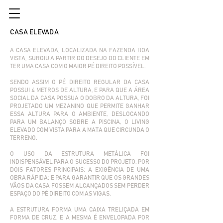
CASA ELEVADA
A CASA ELEVADA, LOCALIZADA NA FAZENDA BOA
VISTA, SURGIU A PARTIR DO DESEJO DO CLIENTE EM
TER UMA CASA COM O MAIOR PÉ DIREITO POSSÍVEL.
SENDO ASSIM O PÉ DIREITO REGULAR DA CASA
POSSUI 4 METROS DE ALTURA, E PARA QUE A ÁREA
SOCIAL DA CASA POSSUA O DOBRO DA ALTURA, FOI
PROJETADO UM MEZANINO QUE PERMITE GANHAR
ESSA ALTURA PARA O AMBIENTE, DESLOCANDO
PARA UM BALANÇO SOBRE A PISCINA, O LIVING
ELEVADO COM VISTA PARA A MATA QUE CIRCUNDA O
TERRENO.
O USO DA ESTRUTURA METÁLICA FOI
INDISPENSÁVEL PARA O SUCESSO DO PROJETO, POR
DOIS FATORES PRINCIPAIS: A EXIGÊNCIA DE UMA
OBRA RÁPIDA; E PARA GARANTIR QUE OS GRANDES
VÃOS DA CASA FOSSEM ALCANÇADOS SEM PERDER
ESPAÇO DO PÉ DIREITO COM AS VIGAS.
A ESTRUTURA FORMA UMA CAIXA TRELIÇADA EM
FORMA DE CRUZ, E A MESMA É ENVELOPADA POR