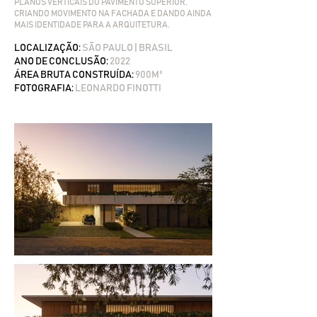
PLANOS VERTICAIS DO PAVIMENTO SUPERIOR,
CRIANDO MOVIMENTO NA FACHADA E DANDO AINDA
MAIS IDENTIDADE PARA A ARQUITETURA.
​LOCALIZAÇÃO:
SÃO PAULO | BRASIL
ANO DE CONCLUSÃO:
2022
ÁREA BRUTA CONSTRUÍDA:
900M²
FOTOGRAFIA:
LEONARDO FINOTTI