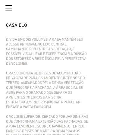
CASA ELO
DIVIDA EM DOIS VOLUMES, A CASA MANTÉM SEU
ACESSO PRINCIPAL NO EIXO CENTRAL,
CAMINHANDO POR ENTRE A VEGETAÇÃO, É
POSSÍVEL VISUALIZAR E EXPERIENCIAR A DIVISÃO
DOS SETORES DA RESIDÊNCIA PELA PERSPECTIVA
DE VOLUMES.
UMA SEQUÊNCIA DE BRISES DE ALUMÍNIO DÃO
PRIVACIDADE PARA OS AMBIENTES INTERNOS DO
TÉRREO, AMPARADOS PELA DENSA VEGETAÇÃO
QUE PERCORRE A FACHADA. A ÁREA SOCIAL SE
ABRE PARA O GRAMADO QUE SEPARA OS
AMBIENTES INTERNOS DA PISCINA
ESTRATEGICAMENTE POSICIONADA PARA DAR
ÊNFASE À VASTA PAISAGEM.
O VOLUME SUPERIOR, CERCADO POR JARDINEIRAS
QUE CONTORNAM A EXTENSÃO DAS FACHADAS, SE
APOIA LEVEMENTE SOBRE O PAVIMENTO TÉRREO.
PAINÉIS E BRISES DE MADEIRA DEMARCAM OS