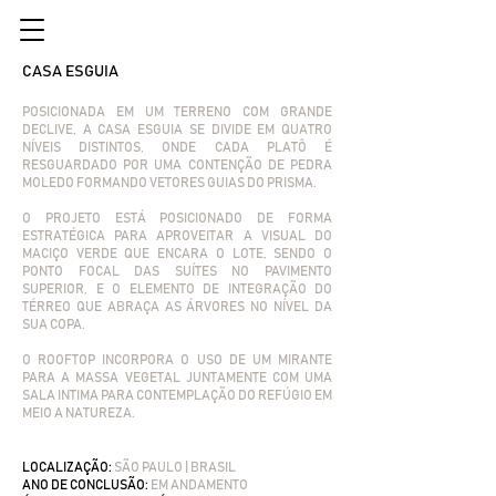
CASA ESGUIA
POSICIONADA EM UM TERRENO COM GRANDE
DECLIVE, A CASA ESGUIA SE DIVIDE EM QUATRO
NÍVEIS DISTINTOS, ONDE CADA PLATÔ É
RESGUARDADO POR UMA CONTENÇÃO DE PEDRA
MOLEDO FORMANDO VETORES GUIAS DO PRISMA.
O PROJETO ESTÁ POSICIONADO DE FORMA
ESTRATÉGICA PARA APROVEITAR A VISUAL DO
MACIÇO VERDE QUE ENCARA O LOTE, SENDO O
PONTO FOCAL DAS SUÍTES NO PAVIMENTO
SUPERIOR, E O ELEMENTO DE INTEGRAÇÃO DO
TÉRREO QUE ABRAÇA AS ÁRVORES NO NÍVEL DA
SUA COPA.
O ROOFTOP INCORPORA O USO DE UM MIRANTE
PARA A MASSA VEGETAL JUNTAMENTE COM UMA
SALA INTIMA PARA CONTEMPLAÇÃO DO REFÚGIO EM
MEIO A NATUREZA.
​LOCALIZAÇÃO:
SÃO PAULO | BRASIL
ANO DE CONCLUSÃO:
EM ANDAMENTO