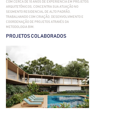
COM CERCA DE 10 ANOS DE EXPERIÊNCIA EM PROJETOS
ARQUITETÔNICOS, CONCENTRA SUA ATUAÇÃO NO
SEGMENTO RESIDENCIAL DE ALTO PADRÃO,
TRABALHANDO COM CRIAÇÃO, DESENVOLVIMENTO E
COORDENAÇÃO DE PROJETOS ATRAVÉS DA
METODOLOGIA BIM.
PROJETOS COLABORADOS