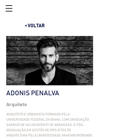
< VOLTAR
ADONIS PENALVA
Arquiteto
ARQUITETO E URBANISTA FORMADO PELA
UNIVERSIDADE FEDERAL DA BAHIA, COM GRADUAÇÃO
SANDUÍCHE NA UNIVERSITY OF ARKANSAS, E PÓS-
GRADUAÇÃO EM GESTÃO DE PROJETOS DE
ARQUITETURA PELA UNIVERSIDADE ANHEMBI MORUMBI.